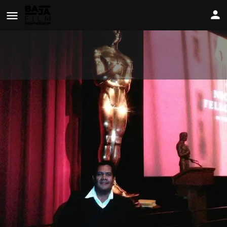
José Manuel Armenta
Ver Perfil
Contáctame
Agregar a Favoritos
Biografía / Acerca de Mi
Abogado, Especialista en Contratos Legales para garantizar los
derechos y obligaciones de las partes.
www.realestatelegalconsultantinmexico.wordpress.com