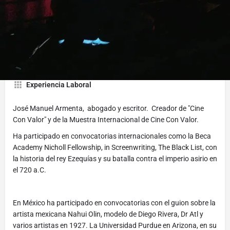
Director/productor de la Muestra Internacional de Cine Con
Valor en Acapulco, Guerrero. 2010-2014. www
cineconvalormexico wordpress.com Autor de los libros Derecho
Inmobiliario Mexicano Nahui Olin, la musa mexicana, El Príncipe
de Judá.
Experiencia Laboral
José Manuel Armenta, abogado y escritor. Creador de "Cine
Con Valor" y de la Muestra Internacional de Cine Con Valor.
Ha participado en convocatorias internacionales como la Beca
Academy Nicholl Fellowship, in Screenwriting, The Black List, con
la historia del rey Ezequías y su batalla contra el imperio asirio en
el 720 a.C.
En México ha participado en convocatorias con el guion sobre la
artista mexicana Nahui Olin, modelo de Diego Rivera, Dr Atl y
varios artistas en 1927. La Universidad Purdue en Arizona, en su