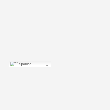
Spanish
CONTÁCTANOS
(664) 973-0424‬ | info@bajafilmcommission.com