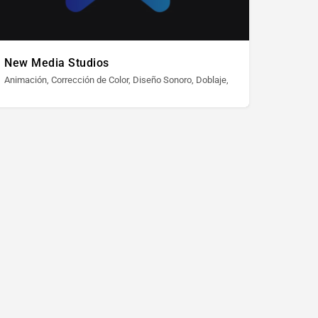
New Media Studios
deo Experimental
ya, Post Producción / Edición, Producción de Video, Publicidad, Subtítulos, Vid
Animación, Corrección de Color, Diseño Sonoro, Doblaje, Efectos Especiales, E