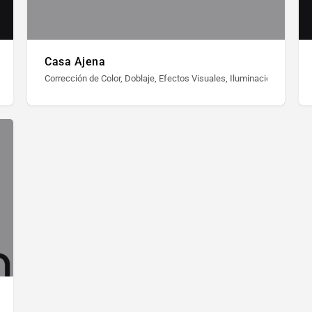
Casa Ajena
st Producción / Edición, Producción de Video, Publicidad, Video Documental, Vi
Corrección de Color, Doblaje, Efectos Visuales, Iluminación y Tramo